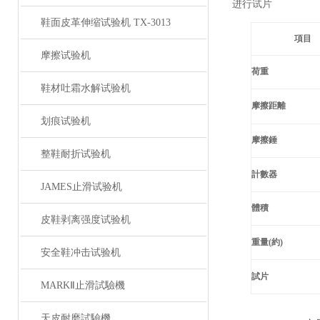
进行试片
鞋面皮革伸缩试验机 TX-3013
項目
摩擦试验机
荷重
鞋材吐霜水解试验机
摩擦距離
划痕试验机
摩擦錘
整鞋耐折试验机
計數器
JAMES止滑试验机
體積
皮鞋剥离强度试验机
重量
(
約
)
安全鞋冲击试验机
試片
MARKⅡ止滑試驗機
天皮耐磨試驗機