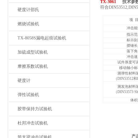
TX-3061
技术参
符合DIN53512,DIN53
硬度计邵氏
项 
燃烧试验机
冲击能
指示范
TX-8058S漏电起痕试验机
标示刻
摆锤长
落下角
加硫成型试验机
冲击速
试件厚度可
摩擦系数试验机
移动轴小标
测弹性材料
（DIN53512和
硬度计
测发泡材料
（DIN53573 Sh
弹性试验机
体积
胶带保持力试验机
杜邦冲击试验机
产
简支梁冲击试验机