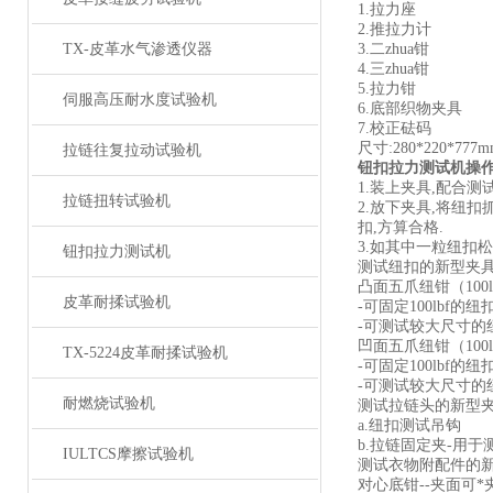
1.
拉力座
2.
推拉力计
TX-皮革水气渗透仪器
3.
二zhua钳
4.
三zhua钳
5.
拉力钳
伺服高压耐水度试验机
6.
底部织物夹具
7.
校正砝码
尺寸
:280*220*777
拉链往复拉动试验机
钮扣拉力测试机
操
1.
装上夹具
,
配合测
拉链扭转试验机
2.放下夹具,将纽扣
扣,方算合格.
3.如其中一粒纽扣
钮扣拉力测试机
测试纽扣的新型夹
凸面五爪纽钳（100l
皮革耐揉试验机
-可固定100lbf的纽
-可测试较大尺寸的纽扣
凹面五爪纽钳（
100
TX-5224皮革耐揉试验机
-
可固定
100lbf
的纽
-
可测试较大尺寸的
耐燃烧试验机
测试拉链头的新型
a.
纽扣测试吊钩
b.
拉链固定夹
-
用于
IULTCS摩擦试验机
测试衣物附配件的
对心底钳
--
夹面可*