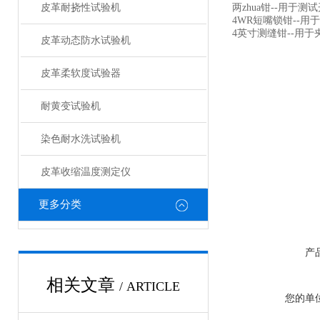
皮革耐挠性试验机
两zhua钳
--
用于测试
4WR
短嘴锁钳
--
用于
4英寸测缝钳--用
皮革动态防水试验机
皮革柔软度试验器
耐黄变试验机
染色耐水洗试验机
皮革收缩温度测定仪
更多分类
产
相关文章
/ ARTICLE
您的单