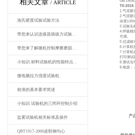
相关文章
GB 190
/ ARTICLE
TX-2016
1.气溶胶
2.气溶
洛氏硬度试验试验方法
浓度≤30
3.试验
4.呼吸
带您来认识连接器插拔力试验机相关知识
可调。
5.过滤效
6.计算
带您来了解微机控制摩擦磨损试验机
7.计算
打印测试
小知识:材料试验机的性能特点分析
8.测试
9.电源： 
微电脑拉力强度试验机
校准的基本要求简述
小知识:试验机的三闭环控制介绍
产
盐雾试验机相关标准及操作
QBT1917-2000皮鞋钢勾心