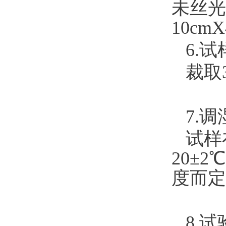
未丝光
10cm
6.试
裁取
7.调
试样
20±
度而定
8.