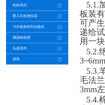
5.
耗材系列
板装有
婴儿车检测仪器
可产生
汽车检测系列试验机
递给试
测温枪检测
用一块
头盔系列
5.
3~6
屏类
5.
毛法兰
3mm
5.