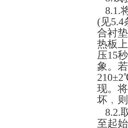
8.1
(见5
合衬垫
热板上
压15
象。若
210
现。将
坏﹐则
8.
至起始