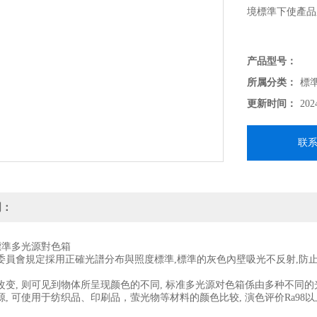
境標準下使產品
产品型号：
所属分类：
標
更新时间：
202
联
明：
5 標準多光源對色箱
委員會規定採用正確光譜分布與照度標準,標準的灰色內壁吸光不反射,防
变, 则可见到物体所呈现颜色的不同, 标准多光源对色箱係由多种不同的光源
, 可使用于纺织品、印刷品，萤光物等材料的颜色比较, 演色评价Ra98