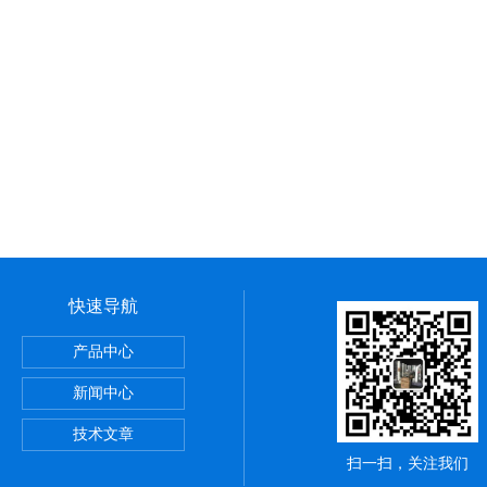
快速导航
验机
产品中心
新闻中心
验机（STOLL）
技术文章
扫一扫，关注我们