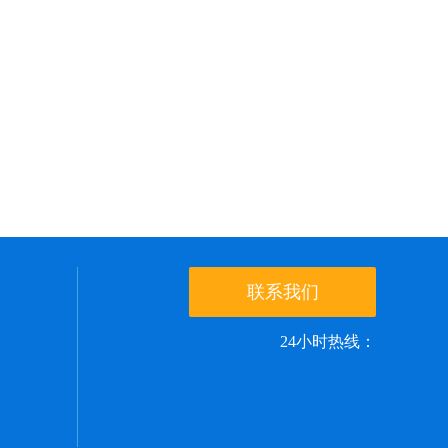
联系我们
24小时热线：