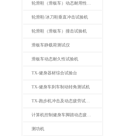
轮滑鞋（滑板车）动态耐用性试验机
轮滑鞋/冰刀鞋垂直冲击试验机
轮滑鞋（滑板车）撞击试验机
滑板车静载荷测试仪
滑板车动态耐久性试验机
TX-健身器材综合试验台
TX-健身车刹车制动转角测试机
TX-跑步机冲击及动态疲劳试验机
计算机控制健身车脚踏动态疲劳试验机
测功机