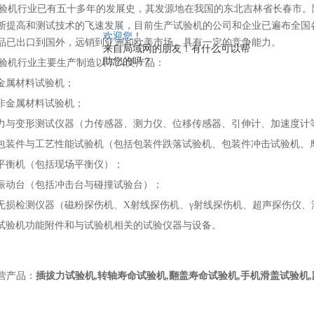
机行业已有五十多年的发展史，其发源地在我国的东北吉林省长春市。
断提高和测试技术的飞速发展，目前生产试验机的公司和企业已遍布全国
欢迎您！
品已出口到国外，远销到亚洲和欧美市场，具有一定的竞争能力。
来自局域网的朋友！有什么可以帮
助您的吗？
机行业主要生产制造以下八类产品：
金属材料试验机；
非金属材料试验机；
力与变形测试仪器（力传感器、测力仪、位移传感器、引伸计、加速度计
包装件与工艺性能试验机（包括包装件跌落试验机、包装件冲击试验机、
平衡机（包括现场平衡仪）；
振动台（包括冲击台与碰撞试验台）；
无损检测仪器（磁粉探伤机、X射线探伤机、γ射线探伤机、超声探伤仪、
试验机功能附件和与试验机相关的试验仪器与设备。
营产品：
插拔力试验机
,
转轴寿命试验机
,
翻盖寿命试验机
,
手机滑盖试验机
,